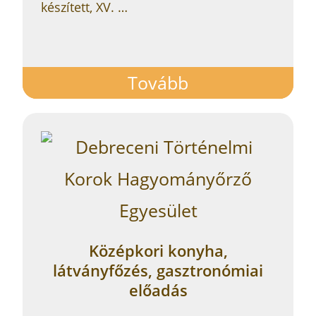
készített, XV. …
Tovább
Tovább
Középkori konyha,
látványfőzés, gasztronómiai
előadás