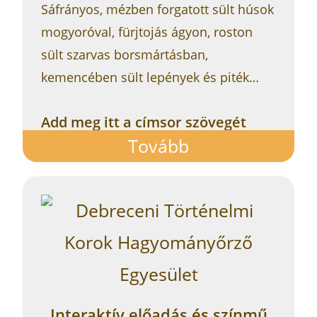
Sáfrányos, mézben forgatott sült húsok
mogyoróval, fürjtojás ágyon, roston
sült szarvas borsmártásban,
kemencében sült lepények és piték…
Add meg itt a címsor szövegét
Tovább
Interaktív előadás és színmű