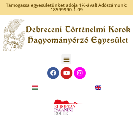
Támogassa egyesületünket adója 1%-ával! Adószámunk:
18599990-1-09