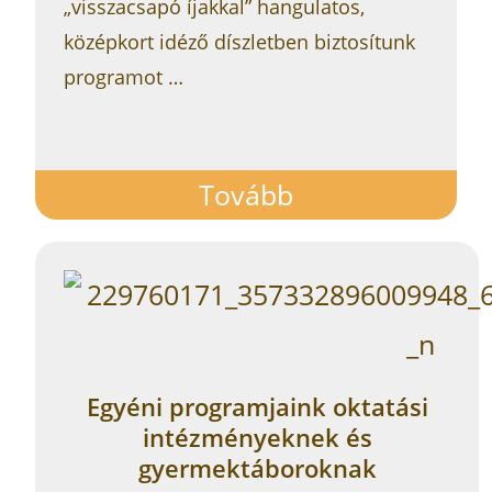
„visszacsapó íjakkal” hangulatos,
középkort idéző díszletben biztosítunk
programot …
Tovább
Egyéni programjaink oktatási
intézményeknek és
gyermektáboroknak